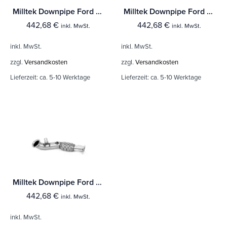
Milltek Downpipe Ford Fiesta Mk8 ST 1.5 EcoBoost 200PS (Bis Baujahr Sept 2020 Modelle)
Milltek Downpipe Ford Puma ST 1.5 EcoBoost (OPF/GPF Equipped)
442,68
€
442,68
€
inkl. MwSt.
inkl. MwSt.
inkl. MwSt.
inkl. MwSt.
zzgl.
Versandkosten
zzgl.
Versandkosten
Lieferzeit:
ca. 5-10 Werktage
Lieferzeit:
ca. 5-10 Werktage
Milltek Downpipe Ford Fiesta Mk8 & Mk8.5 ST 1.5 EcoBoost 200PS (Ab Baujahr Sept 2020 Modelle)
442,68
€
inkl. MwSt.
inkl. MwSt.