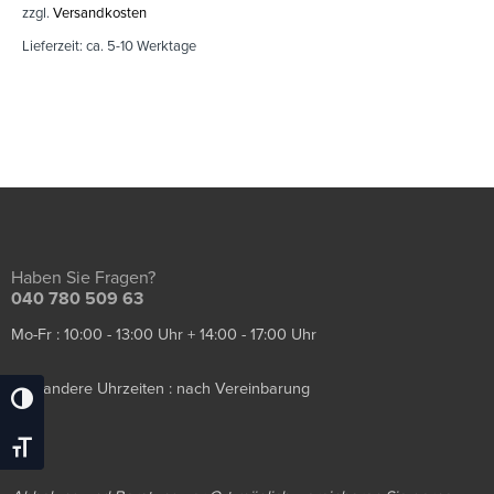
zzgl.
Versandkosten
Lieferzeit:
ca. 5-10 Werktage
Haben Sie Fragen?
040 780 509 63
Mo-Fr : 10:00 - 13:00 Uhr + 14:00 - 17:00 Uhr
Sa / andere Uhrzeiten : nach Vereinbarung
Umschalten Auf Hohe Kontraste
Schrift Vergrößern