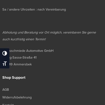
Sa / andere Uhrzeiten : nach Vereinbarung
Abholung und Beratung vor Ort möglich, vereinbaren Sie gerne
auch kurzfristig einen Termin!
Luxusschmiede Automotive GmbH
Umschalten Auf Hohe Kontraste
Georg-Sasse-Straße 41
Schrift Vergrößern
22949 Ammersbek
Shop Support
AGB
Widerrufsbelehrung