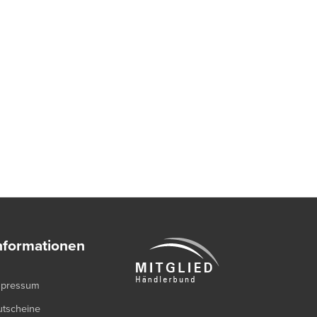
nformationen
mpressum
utscheine