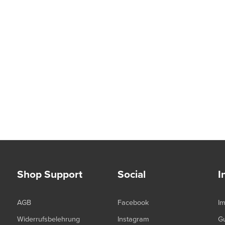
Shop Support
Social
I
AGB
Facebook
I
Widerrufsbelehrung
Instagram
G