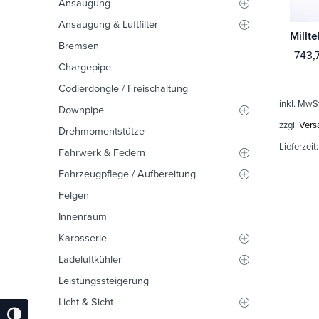
Ansaugung
Ansaugung & Luftfilter
Bremsen
743,
Chargepipe
Codierdongle / Freischaltung
inkl. MwS
Downpipe
zzgl.
Vers
Drehmomentstütze
Lieferzeit
Fahrwerk & Federn
Fahrzeugpflege / Aufbereitung
Felgen
Innenraum
Karosserie
Ladeluftkühler
Leistungssteigerung
Licht & Sicht
Umschalten Auf Hohe Kontraste