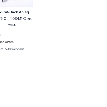
Milltek Cat-Back Anlage Ford Fiesta Mk8 1.0T EcoBoost ST-Line 3 & 5-Türer (Ohne-(Fahrzeuge mit OPF)
75
€
–
1.034,11
€
inkl.
MwSt.
t.
andkosten
:
ca. 5-10 Werktage