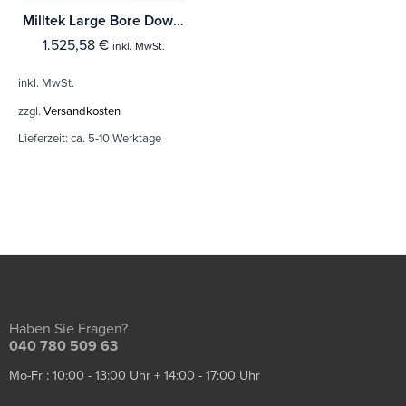
Milltek Large Bore Downpipe und Hi-Flow Sports Cat Ford Mustang 2.3 EcoBoost (Fastback)
1.525,58
€
inkl. MwSt.
inkl. MwSt.
zzgl.
Versandkosten
Lieferzeit:
ca. 5-10 Werktage
Haben Sie Fragen?
040 780 509 63
Mo-Fr : 10:00 - 13:00 Uhr + 14:00 - 17:00 Uhr