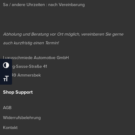
Sa / andere Uhrzeiten : nach Vereinbarung
Abholung und Beratung vor Ort möglich, vereinbaren Sie gerne
auch kurzfristig einen Termin!
Luxusschmiede Automotive GmbH
Georg-Sasse-Straße 41
Umschalten Auf Hohe Kontraste
22949 Ammersbek
Schrift Vergrößern
Shop Support
AGB
Widerrufsbelehrung
Kontakt