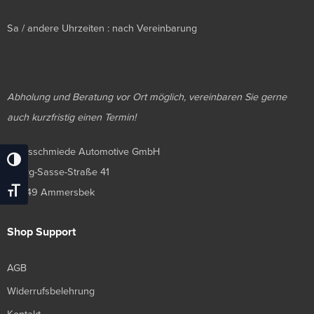
Sa / andere Uhrzeiten : nach Vereinbarung
Abholung und Beratung vor Ort möglich, vereinbaren Sie gerne
auch kurzfristig einen Termin!
Luxusschmiede Automotive GmbH
Umschalten Auf Hohe Kontraste
Georg-Sasse-Straße 41
Schrift Vergrößern
22949 Ammersbek
Shop Support
AGB
Widerrufsbelehrung