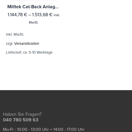
Milltek Cat-Back Anlage Ford Focus Mk3 ST 2.0-litre EcoBoost 5-Türer Hatchback
1.144,78
€
–
1.513,68
€
inkl.
MwSt.
inkl. MwSt.
zzgl.
Versandkosten
Lieferzeit:
ca. 5-10 Werktage
Haben Sie Fragen?
040 780 509 63
Mo-Fr : 10:00 - 13:00 Uhr + 14:00 - 17:00 Uhr