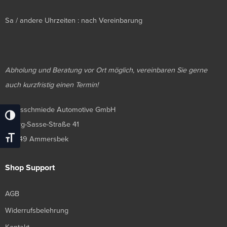
Sa / andere Uhrzeiten : nach Vereinbarung
Abholung und Beratung vor Ort möglich, vereinbaren Sie gerne
auch kurzfristig einen Termin!
Luxusschmiede Automotive GmbH
Umschalten Auf Hohe Kontraste
Georg-Sasse-Straße 41
Schrift Vergrößern
22949 Ammersbek
Shop Support
AGB
Widerrufsbelehrung