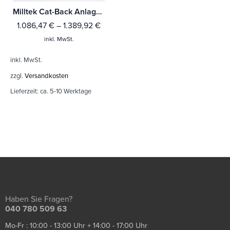
Milltek Cat-Back Anlage Citroen DS3 1.6 THP 16V DSport
1.086,47
€
–
1.389,92
€
inkl. MwSt.
inkl. MwSt.
zzgl.
Versandkosten
Lieferzeit:
ca. 5-10 Werktage
Haben Sie Fragen?
040 780 509 63
Mo-Fr : 10:00 - 13:00 Uhr + 14:00 - 17:00 Uhr