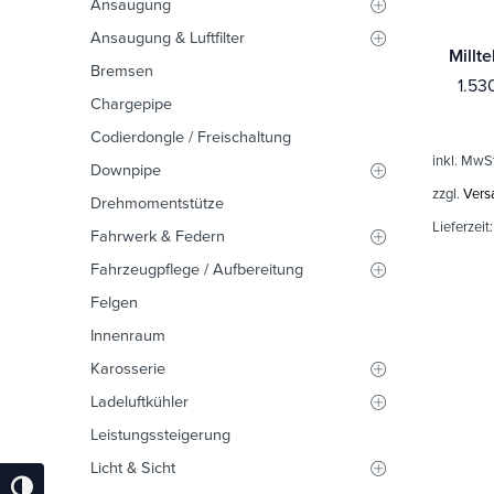
Ansaugung
Ansaugung & Luftfilter
Bremsen
1.53
Chargepipe
Codierdongle / Freischaltung
inkl. MwS
Downpipe
zzgl.
Vers
Drehmomentstütze
Lieferzeit
Fahrwerk & Federn
Fahrzeugpflege / Aufbereitung
Felgen
Innenraum
Karosserie
Ladeluftkühler
Leistungssteigerung
Licht & Sicht
Umschalten Auf Hohe Kontraste