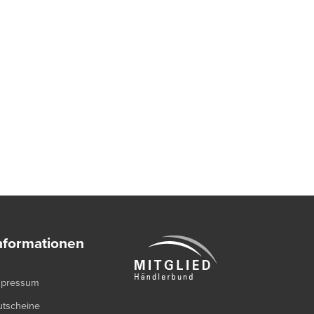
nformationen
mpressum
utscheine