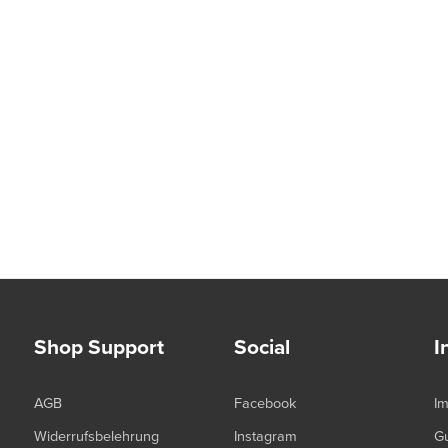
Shop Support
Social
I
AGB
Facebook
I
Widerrufsbelehrung
Instagram
G