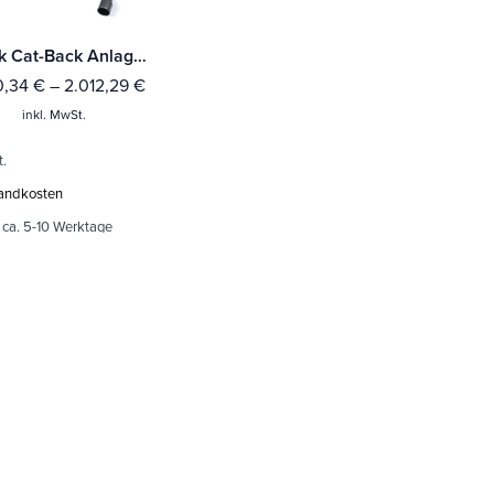
Milltek Cat-Back Anlage BMW 2 Series M235i Coupé (F22) (Ohnee xDrive)
0,34
€
–
2.012,29
€
inkl. MwSt.
t.
andkosten
:
ca. 5-10 Werktage