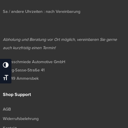
Sa / andere Uhrzeiten : nach Vereinbarung
Abholung und Beratung vor Ort möglich, vereinbaren Sie gerne
auch kurzfristig einen Termin!
Luxusschmiede Automotive GmbH
Umschalten Auf Hohe Kontraste
Georg-Sasse-Straße 41
Schrift Vergrößern
22949 Ammersbek
Shop Support
AGB
Widerrufsbelehrung