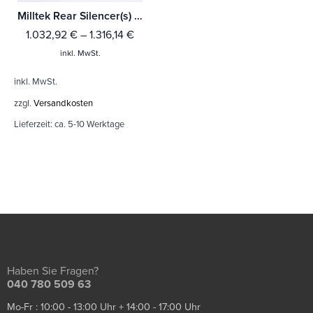
Milltek Rear Silencer(s) BMW 1 Series M135i 3 & 5-Türer (F21 & F20 Ohnee xDrive) Mit TÜV / ECE Zulassung!
1.032,92
€
–
1.316,14
€
inkl. MwSt.
inkl. MwSt.
zzgl.
Versandkosten
Lieferzeit:
ca. 5-10 Werktage
Haben Sie Fragen?
040 780 509 63
Mo-Fr : 10:00 - 13:00 Uhr + 14:00 - 17:00 Uhr