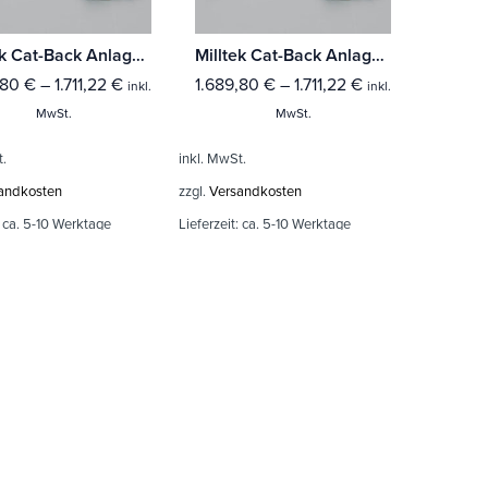
Milltek Cat-Back Anlage BMW 3 Series E93 M3 4.0 V8 Convertible
Milltek Cat-Back Anlage BMW 3 Series E92 M3 4.0 V8 Coupé
,80
€
–
1.711,22
€
1.689,80
€
–
1.711,22
€
inkl.
inkl.
MwSt.
MwSt.
t.
inkl. MwSt.
andkosten
zzgl.
Versandkosten
:
ca. 5-10 Werktage
Lieferzeit:
ca. 5-10 Werktage