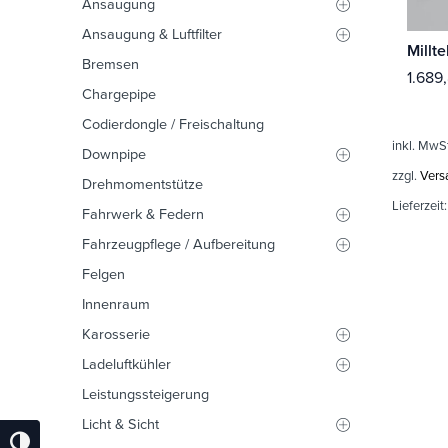
Ansaugung
Ansaugung & Luftfilter
Bremsen
1.689
Chargepipe
Codierdongle / Freischaltung
inkl. MwS
Downpipe
zzgl.
Vers
Drehmomentstütze
Lieferzeit
Fahrwerk & Federn
Fahrzeugpflege / Aufbereitung
Felgen
Innenraum
Karosserie
Ladeluftkühler
Leistungssteigerung
Licht & Sicht
Umschalten Auf Hohe Kontraste