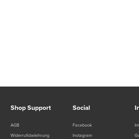
Shop Support
Social
I
AGB
Facebook
I
Widerrufsbelehrung
Instagram
G