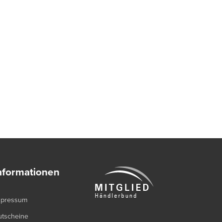
nformationen
mpressum
utscheine