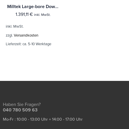
Milltek Large-bore Downpipes und Cat Bypass Pipes BMW 2 Series M2 Competition Coupé (F87)
1.391,11
€
inkl. MwSt.
inkl. MwSt.
zzgl.
Versandkosten
Lieferzeit:
ca. 5-10 Werktage
Haben Sie Fragen?
040 780 509 63
Mo-Fr : 10:00 - 13:00 Uhr + 14:00 - 17:00 Uhr