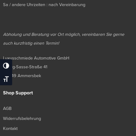
Sa / andere Uhrzeiten : nach Vereinbarung
Abholung und Beratung vor Ort möglich, vereinbaren Sie gerne
auch kurzfristig einen Termin!
Luxusschmiede Automotive GmbH
Georg-Sasse-Straße 41
Umschalten Auf Hohe Kontraste
22949 Ammersbek
Schrift Vergrößern
Shop Support
AGB
Widerrufsbelehrung
Kontakt