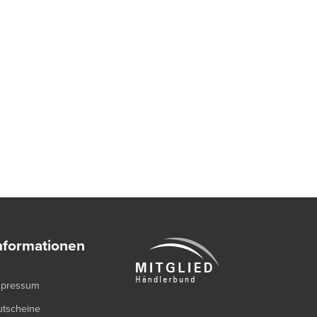
nformationen
mpressum
utscheine