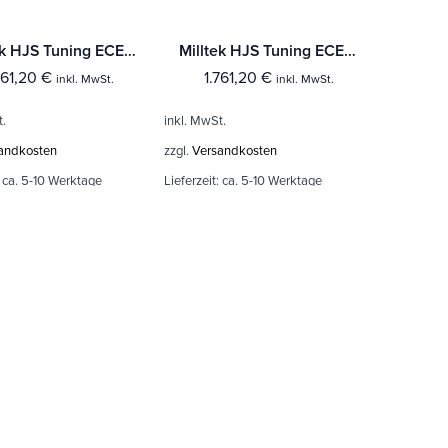
Milltek HJS Tuning ECE Downpipes BMW 1 Series 116i (F20 und F21 - N13 Motor) Mit TÜV / ECE Zulassung!
Milltek HJS Tuning ECE Downpipes BMW 1 Series 114i 118i & 120i (F20 & F21 - N13 Engine Only) Mit TÜV / ECE Zulassung!
761,20
€
1.761,20
€
inkl. MwSt.
inkl. MwSt.
t.
inkl. MwSt.
andkosten
zzgl.
Versandkosten
:
ca. 5-10 Werktage
Lieferzeit:
ca. 5-10 Werktage