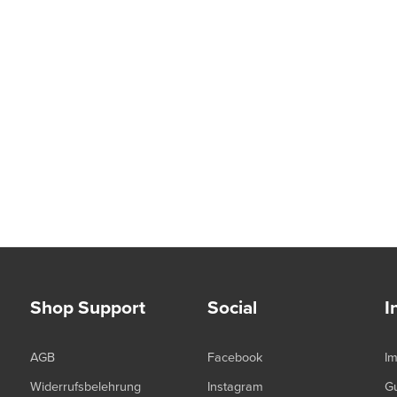
Shop Support
Social
I
AGB
Facebook
I
Widerrufsbelehrung
Instagram
G