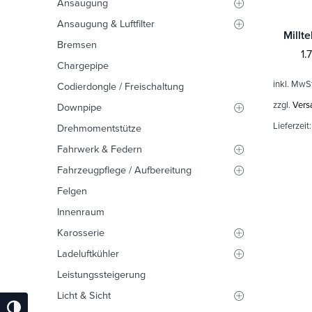
Ansaugung
Ansaugung & Luftfilter
Bremsen
1.
Chargepipe
inkl. MwS
Codierdongle / Freischaltung
zzgl.
Vers
Downpipe
Lieferzeit
Drehmomentstütze
Fahrwerk & Federn
Fahrzeugpflege / Aufbereitung
Felgen
Innenraum
Karosserie
Ladeluftkühler
Leistungssteigerung
Licht & Sicht
Umschalten Auf Hohe Kontraste