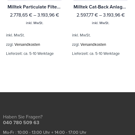
Milltek Particulate Filter-back Audi TT Mk3 TTRS 2.5TFSI Quattro (OPF/GPF Modelle)
Milltek Cat-Back Anlage Audi TT Mk3 TTRS 2.5TFSI Quattro (Ohne-OPF/GPF Modelle)
2.778,65
€
–
3.193,96
€
2.597,77
€
–
3.193,96
€
inkl. MwSt.
inkl. MwSt.
inkl. MwSt.
inkl. MwSt.
zzgl.
Versandkosten
zzgl.
Versandkosten
Lieferzeit:
ca. 5-10 Werktage
Lieferzeit:
ca. 5-10 Werktage
Haben Sie Fragen?
040 780 509 63
Mo-Fr : 10:00 - 13:00 Uhr + 14:00 - 17:00 Uhr