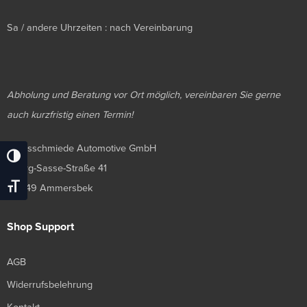
Sa / andere Uhrzeiten : nach Vereinbarung
Abholung und Beratung vor Ort möglich, vereinbaren Sie gerne
auch kurzfristig einen Termin!
Luxusschmiede Automotive GmbH
Umschalten Auf Hohe Kontraste
Georg-Sasse-Straße 41
Schrift Vergrößern
22949 Ammersbek
Shop Support
AGB
Widerrufsbelehrung