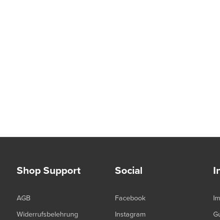
Shop Support
Social
I
AGB
Facebook
I
Widerrufsbelehrung
Instagram
G