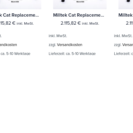
Milltek Cat Replacement Pipes Audi RS5 B9 2.9 V6 Turbo Sportback (Ohne-OPF/GPF Modelle)
Milltek Cat Replacement Pipes Audi RS5 B9 2.9 V6 Turbo Coupe (Modelle ohne OPF/GPF)
115,82
€
2.115,82
€
2.1
inkl. MwSt.
inkl. MwSt.
t.
inkl. MwSt.
inkl. MwSt.
andkosten
zzgl.
Versandkosten
zzgl.
Versa
:
ca. 5-10 Werktage
Lieferzeit:
ca. 5-10 Werktage
Lieferzeit:
c