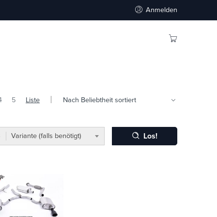
Anmelden
4
5
Liste
Los!
Variante (falls benötigt)