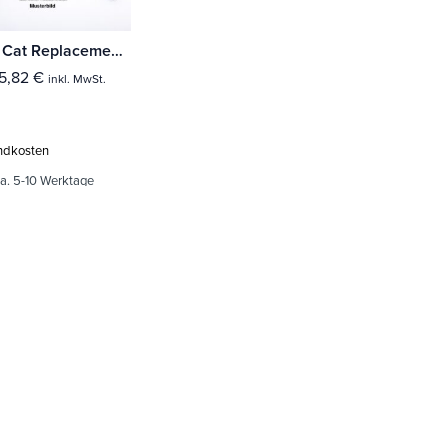
Milltek Cat Replacement Pipes Audi RS4 B9 2.9 V6 Turbo Avant (Modelle ohne OPF/GPF)
15,82
€
inkl. MwSt.
ndkosten
a. 5-10 Werktage