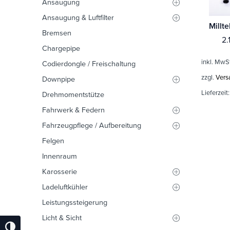
Ansaugung
Ansaugung & Luftfilter
Bremsen
2.
Chargepipe
inkl. MwS
Codierdongle / Freischaltung
zzgl.
Vers
Downpipe
Lieferzeit
Drehmomentstütze
Fahrwerk & Federn
Fahrzeugpflege / Aufbereitung
Felgen
Innenraum
Karosserie
Ladeluftkühler
Leistungssteigerung
Licht & Sicht
Umschalten Auf Hohe Kontraste