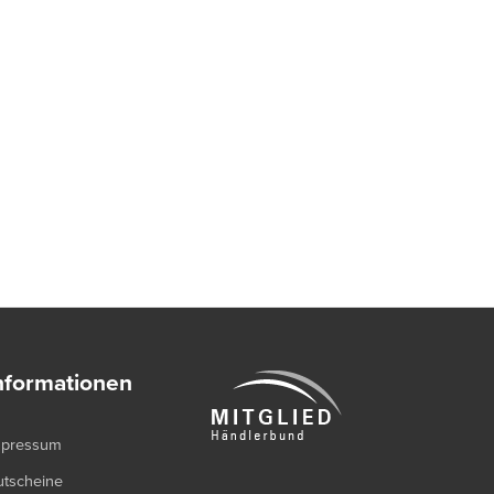
nformationen
mpressum
utscheine