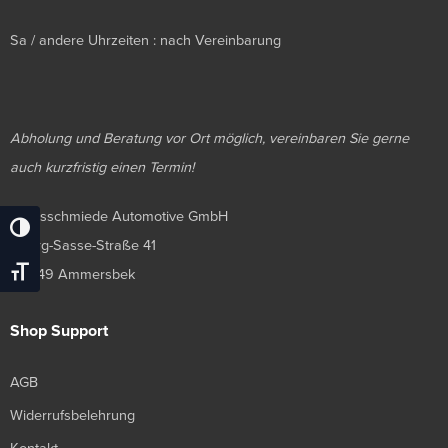
Sa / andere Uhrzeiten : nach Vereinbarung
Abholung und Beratung vor Ort möglich, vereinbaren Sie gerne
auch kurzfristig einen Termin!
Luxusschmiede Automotive GmbH
Umschalten Auf Hohe Kontraste
Georg-Sasse-Straße 41
Schrift Vergrößern
22949 Ammersbek
Shop Support
AGB
Widerrufsbelehrung