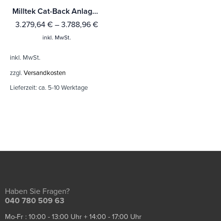
Milltek Cat-Back Anlage Audi RS5 B9 2.9 V6 Turbo Coupe (Modelle ohne OPF/GPF)
3.279,64
€
–
3.788,96
€
inkl. MwSt.
inkl. MwSt.
zzgl.
Versandkosten
Lieferzeit:
ca. 5-10 Werktage
Haben Sie Fragen?
040 780 509 63
Mo-Fr : 10:00 - 13:00 Uhr + 14:00 - 17:00 Uhr