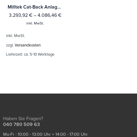
Milltek Cat-Back Anlage Audi S4 3.0 Turbo V6 B9 - Limousine & Avant (Modelle mit Sport Diff & ohne Domstrebe) Mit TÜV / ECE Zulassung!
3.293,92
€
–
4.086,46
€
inkl. MwSt.
inkl. MwSt.
zzgl.
Versandkosten
Lieferzeit:
ca. 5-10 Werktage
Haben Sie Fragen?
040 780 509 63
Mo-Fr : 10:00 - 13:00 Uhr + 14:00 - 17:00 Uhr