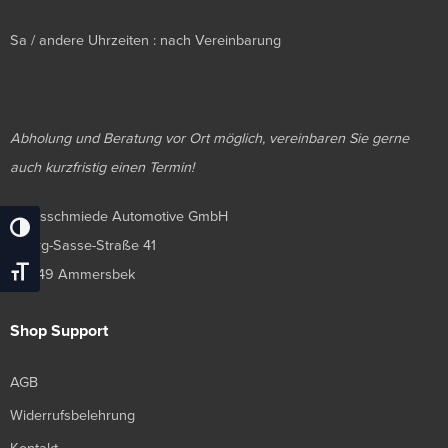
Sa / andere Uhrzeiten : nach Vereinbarung
Abholung und Beratung vor Ort möglich, vereinbaren Sie gerne
auch kurzfristig einen Termin!
Luxusschmiede Automotive GmbH
Umschalten Auf Hohe Kontraste
Georg-Sasse-Straße 41
Schrift Vergrößern
22949 Ammersbek
Shop Support
AGB
Widerrufsbelehrung