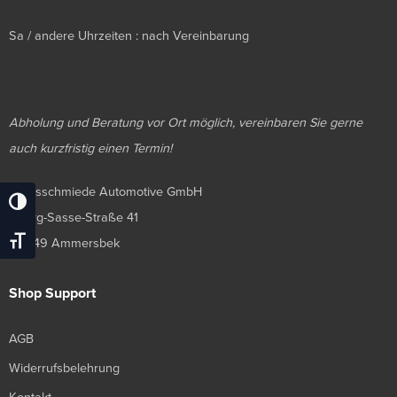
Sa / andere Uhrzeiten : nach Vereinbarung
Abholung und Beratung vor Ort möglich, vereinbaren Sie gerne
auch kurzfristig einen Termin!
Luxusschmiede Automotive GmbH
Umschalten Auf Hohe Kontraste
Georg-Sasse-Straße 41
Schrift Vergrößern
22949 Ammersbek
Shop Support
AGB
Widerrufsbelehrung