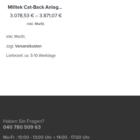
Milltek Cat-Back Anlage Audi S5 3.0 V6 Turbo Coupe/Cabrio B9 (Nur Modelle ohne Sport Diff)
3.078,53
€
–
3.871,07
€
inkl. MwSt.
inkl. MwSt.
zzgl.
Versandkosten
Lieferzeit:
ca. 5-10 Werktage
Haben Sie Fragen?
040 780 509 63
Mo-Fr : 10:00 - 13:00 Uhr + 14:00 - 17:00 Uhr