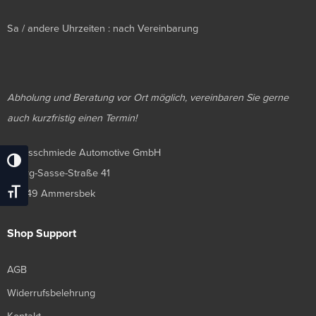
Sa / andere Uhrzeiten : nach Vereinbarung
Abholung und Beratung vor Ort möglich, vereinbaren Sie gerne
auch kurzfristig einen Termin!
Luxusschmiede Automotive GmbH
Umschalten Auf Hohe Kontraste
Georg-Sasse-Straße 41
Schrift Vergrößern
22949 Ammersbek
Shop Support
AGB
Widerrufsbelehrung