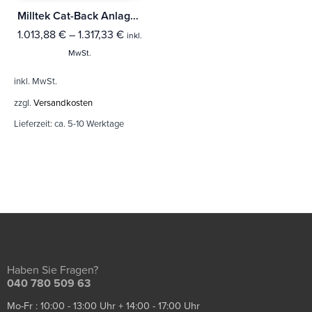
Milltek Cat-Back Anlage Audi A3 2.0 TDI 184PS MQB 2WD (3-Türer & Sportback Modelle) Mit TÜV / ECE Zulassung!
1.013,88
€
–
1.317,33
€
inkl.
MwSt.
inkl. MwSt.
zzgl.
Versandkosten
Lieferzeit:
ca. 5-10 Werktage
Haben Sie Fragen?
040 780 509 63
Mo-Fr : 10:00 - 13:00 Uhr + 14:00 - 17:00 Uhr