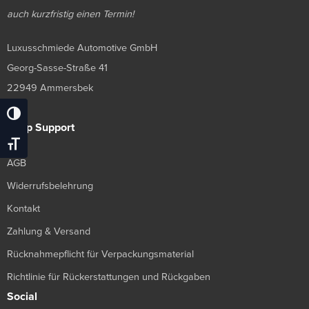
auch kurzfristig einen Termin!
Luxusschmiede Automotive GmbH
Georg-Sasse-Straße 41
22949 Ammersbek
Umschalten Auf Hohe Kontraste
Shop Support
Schrift Vergrößern
AGB
Widerrufsbelehrung
Kontakt
Zahlung & Versand
Rücknahmepflicht für Verpackungsmaterial
Richtlinie für Rückerstattungen und Rückgaben
Social