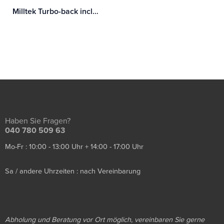
Milltek Turbo-back including Hi-Flow Sports Cat Audi TT Mk2 TTS quattro
Haben Sie Fragen?
040 780 509 63
Mo-Fr : 10:00 - 13:00 Uhr + 14:00 - 17:00 Uhr
Sa / andere Uhrzeiten : nach Vereinbarung
Abholung und Beratung vor Ort möglich, vereinbaren Sie gerne