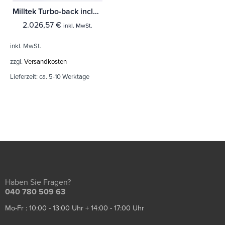
Milltek Turbo-back including Hi-Flow Sports Cat Audi S3 2.0 T quattro 3-Türer 8P
2.026,57
€
inkl. MwSt.
inkl. MwSt.
zzgl.
Versandkosten
Lieferzeit:
ca. 5-10 Werktage
Haben Sie Fragen?
040 780 509 63
Mo-Fr : 10:00 - 13:00 Uhr + 14:00 - 17:00 Uhr