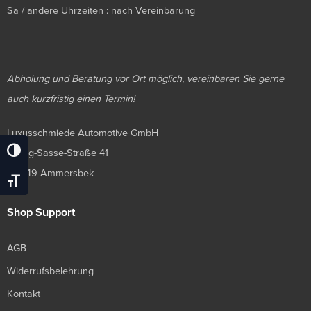
Sa / andere Uhrzeiten : nach Vereinbarung
Abholung und Beratung vor Ort möglich, vereinbaren Sie gerne
auch kurzfristig einen Termin!
Luxusschmiede Automotive GmbH
Georg-Sasse-Straße 41
Umschalten Auf Hohe Kontraste
22949 Ammersbek
Schrift Vergrößern
Shop Support
AGB
Widerrufsbelehrung
Kontakt