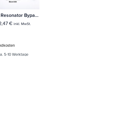
Milltek Resonator Bypass Mercedes A-Class A35 AMG 2.0 Turbo (Nur für Limousine - Ohne OPF/GPF Modelle)
2,47
€
inkl. MwSt.
ndkosten
a. 5-10 Werktage