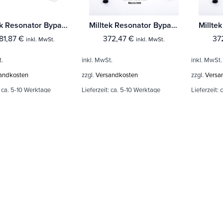
Milltek Resonator Bypass Toyota Supra A90 Coupe 3.0 Turbo (Nur für USA Modelle ohne OPF)
Milltek Resonator Bypass Mercedes CLA-Class CLA35 AMG 2.0 Turbo Coupe & Shooting Brake (Ohne-OPF/GPF Modelle)
81,87
€
372,47
€
37
inkl. MwSt.
inkl. MwSt.
t.
inkl. MwSt.
inkl. MwSt.
andkosten
zzgl.
Versandkosten
zzgl.
Versa
:
ca. 5-10 Werktage
Lieferzeit:
ca. 5-10 Werktage
Lieferzeit:
c