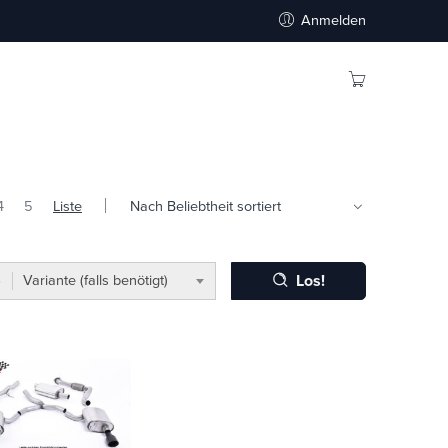
Anmelden
4
5
Liste
Los!
Variante (falls benötigt)