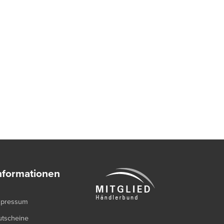
nformationen
mpressum
utscheine