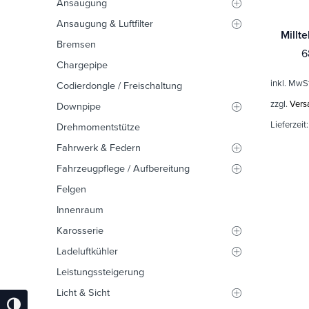
Ansaugung
Ansaugung & Luftfilter
Bremsen
6
Chargepipe
inkl. MwS
Codierdongle / Freischaltung
zzgl.
Vers
Downpipe
Lieferzeit
Drehmomentstütze
Fahrwerk & Federn
Fahrzeugpflege / Aufbereitung
Felgen
Innenraum
Karosserie
Ladeluftkühler
Leistungssteigerung
Licht & Sicht
Umschalten Auf Hohe Kontraste