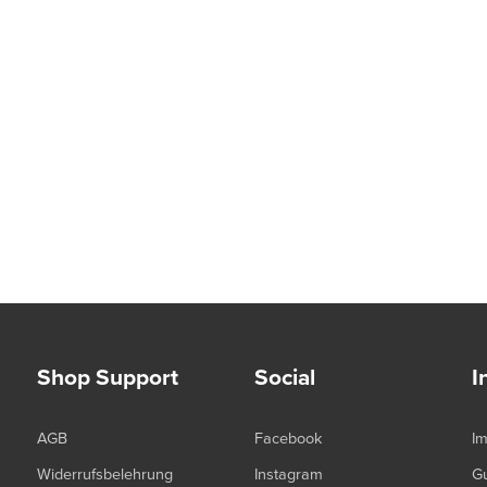
Shop Support
Social
I
AGB
Facebook
I
Widerrufsbelehrung
Instagram
G