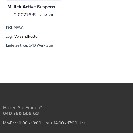
Milltek Active Suspension Control Audi Q8 55 TDI Quattro
2.027,76
€
inkl. MwSt.
inkl. MwSt.
zzgl.
Versandkosten
Lieferzeit:
ca. 5-10 Werktage
Haben Sie Fragen?
040 780 509 63
Mo-Fr : 10:00 - 13:00 Uhr + 14:00 - 17:00 Uhr