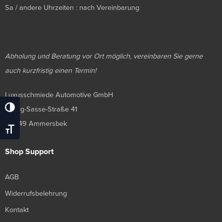
Sa / andere Uhrzeiten : nach Vereinbarung
Abholung und Beratung vor Ort möglich, vereinbaren Sie gerne
auch kurzfristig einen Termin!
Luxusschmiede Automotive GmbH
Georg-Sasse-Straße 41
Umschalten Auf Hohe Kontraste
22949 Ammersbek
Schrift Vergrößern
Shop Support
AGB
Widerrufsbelehrung
Kontakt