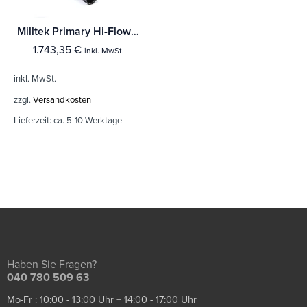
Milltek Primary Hi-Flow Sports Cat und Turbo Elbow Audi RS3 Sportback (8V MQB - Nur Vorfacelift Modelle
1.743,35
€
inkl. MwSt.
inkl. MwSt.
zzgl.
Versandkosten
Lieferzeit:
ca. 5-10 Werktage
Haben Sie Fragen?
040 780 509 63
Mo-Fr : 10:00 - 13:00 Uhr + 14:00 - 17:00 Uhr