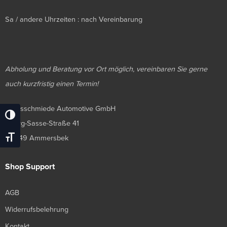
Sa / andere Uhrzeiten : nach Vereinbarung
Abholung und Beratung vor Ort möglich, vereinbaren Sie gerne
auch kurzfristig einen Termin!
Luxusschmiede Automotive GmbH
Umschalten Auf Hohe Kontraste
Georg-Sasse-Straße 41
22949 Ammersbek
Schrift Vergrößern
Shop Support
AGB
Widerrufsbelehrung
Kontakt