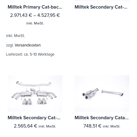
Milltek Primary Cat-back Nissan GT-R R35
Milltek Secondary Cat-back Nissan GT-R R35 Mit TÜV / ECE Zulassung!
2.971,43
€
–
4.527,95
€
inkl. MwSt.
inkl. MwSt.
zzgl.
Versandkosten
Lieferzeit:
ca. 5-10 Werktage
Milltek Secondary Cat-back Nissan GT-R R35
Milltek Secondary Catalyst Bypass Nissan GT-R R35
2.565,64
€
748,51
€
inkl. MwSt.
inkl. MwSt.