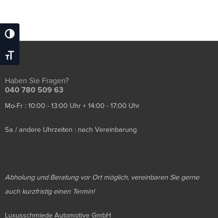
Umschalten Auf Hohe Kontraste
Schrift Vergrößern
Haben Sie Fragen?
040 780 509 63
Mo-Fr : 10:00 - 13:00 Uhr + 14:00 - 17:00 Uhr
Sa / andere Uhrzeiten : nach Vereinbarung
Abholung und Beratung vor Ort möglich, vereinbaren Sie gerne
auch kurzfristig einen Termin!
Luxusschmiede Automotive GmbH