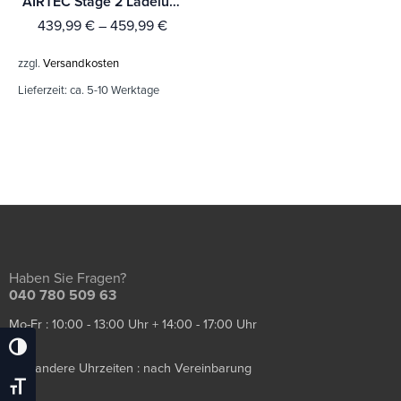
AIRTEC Stage 2 Ladeluftkühler für Fiesta Mk7 1.0 EcoBoost
439,99
€
–
459,99
€
zzgl.
Versandkosten
Lieferzeit:
ca. 5-10 Werktage
Haben Sie Fragen?
040 780 509 63
Mo-Fr : 10:00 - 13:00 Uhr + 14:00 - 17:00 Uhr
Umschalten Auf Hohe Kontraste
Sa / andere Uhrzeiten : nach Vereinbarung
Schrift Vergrößern