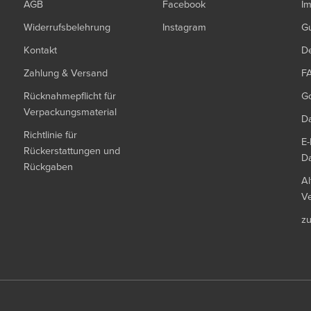
AGB
Facebook
I
Widerrufsbelehrung
Instagram
G
Kontakt
De
Zahlung & Versand
F
Rücknahmepflicht für
G
Verpackungsmaterial
Da
Richtlinie für
E-
Rückerstattungen und
Da
Rückgaben
Al
Ve
z