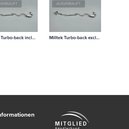
VERKAUFT
AUSVERKAUFT
Milltek Turbo-back including Hi-Flow Sports Cat Renault Mégane Renaultsport 225 2.0T
Milltek Turbo-back excluding Hi-Flow Sports Cat Renault Mégane Renaultsport 225 2.0T
nformationen