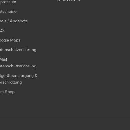
mpressum
utscheine
als / Angebote
AQ
oogle Maps
tenschutzerklärung
Mail
tenschutzerklärung
tgeräteentsorgung &
rschrottung
um Shop