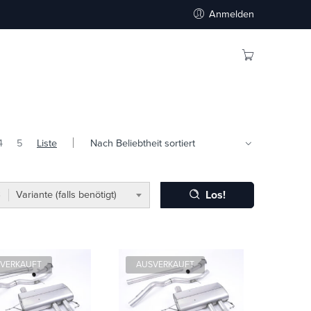
Anmelden
4
5
Liste
Los!
Variante (falls benötigt)
VERKAUFT
AUSVERKAUFT