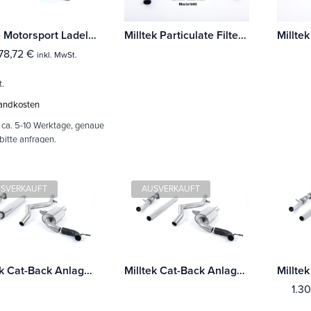
Forge Motorsport Ladeluftkühler Renault Megane
Milltek Particulate Filter-back Renault Mégane Renaultsport RS300 Trophy (OPF/GPF Equipped Modelle) Mit TÜV / ECE Zulassung!
78,72
€
inkl. MwSt.
t.
andkosten
:
ca. 5-10 Werktage, genaue
 bitte anfragen.
SVERKAUFT
AUSVERKAUFT
Milltek Cat-Back Anlage Renault Mégane Renaultsport 250 und 265 (including Cup) Mit TÜV / ECE Zulassung!
Milltek Cat-Back Anlage Renault Mégane Renaultsport 250 und 265 (including Cup)
1.3