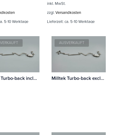
inkl. MwSt.
ndkosten
zzgl.
Versandkosten
a. 5-10 Werktage
Lieferzeit:
ca. 5-10 Werktage
VERKAUFT
AUSVERKAUFT
Milltek Turbo-back including Hi-Flow Sports Cat Renault Mégane Renaultsport 230 Renault F1 Team R26 / R26R
Milltek Turbo-back excluding Hi-Flow Sports Cat Renault Mégane Renaultsport 230 Renault F1 Team R26 / R26R