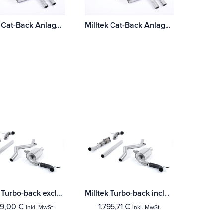
Milltek Cat-Back Anlage Renault Mégane Renaultsport 280 (Ohne-(Fahrzeuge mit OPF) Mit TÜV / ECE Zulassung!
Milltek Cat-Back Anlage Renault Mégane Renaultsport 280 (Ohne-(Fahrzeuge mit OPF)
Milltek Turbo-back excluding Hi-Flow Sports Cat Renault Mégane Renaultsport 250 und 265 (including Cup)
Milltek Turbo-back including Hi-Flow Sports Cat Renault Mégane Renaultsport 250 und 265 (including Cup)
09,00
€
1.795,71
€
inkl. MwSt.
inkl. MwSt.