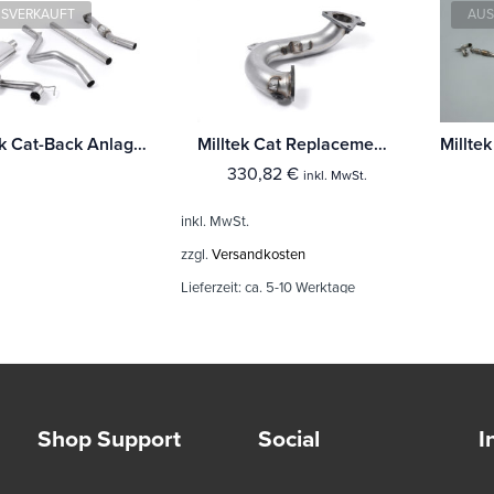
SVERKAUFT
AUS
Milltek Cat-Back Anlage Renault Mégane Renaultsport 225 2.0T
Milltek Cat Replacement Pipe Renault Mégane Renaultsport 225 2.0T
330,82
€
inkl. MwSt.
inkl. MwSt.
zzgl.
Versandkosten
Lieferzeit:
ca. 5-10 Werktage
Shop Support
Social
I