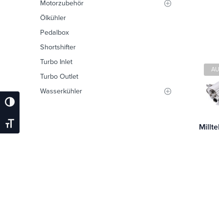
Motorzubehör
Ölkühler
Pedalbox
Shortshifter
Turbo Inlet
AU
Turbo Outlet
Wasserkühler
Umschalten Auf Hohe Kontraste
Schrift Vergrößern