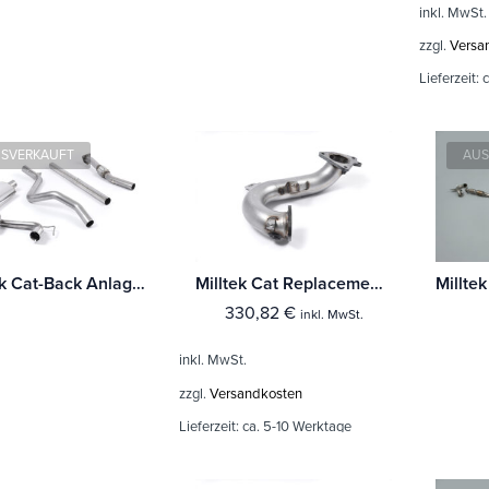
inkl. MwSt.
zzgl.
Versa
Lieferzeit:
c
SVERKAUFT
AUS
Milltek Cat-Back Anlage Renault Mégane Renaultsport 230 Renault F1 Team R26 / R26R
Milltek Cat Replacement Pipe Renault Mégane Renaultsport 230 Renault F1 Team R26 / R26R
330,82
€
inkl. MwSt.
inkl. MwSt.
zzgl.
Versandkosten
Lieferzeit:
ca. 5-10 Werktage