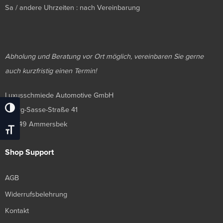
Sa / andere Uhrzeiten : nach Vereinbarung
Abholung und Beratung vor Ort möglich, vereinbaren Sie gerne
auch kurzfristig einen Termin!
Luxusschmiede Automotive GmbH
Georg-Sasse-Straße 41
Umschalten Auf Hohe Kontraste
22949 Ammersbek
Schrift Vergrößern
Shop Support
AGB
Widerrufsbelehrung
Kontakt