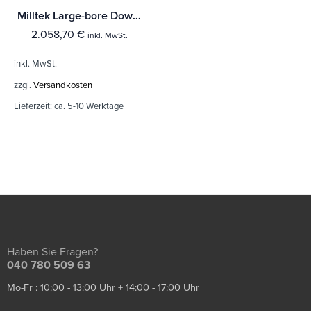
Milltek Large-bore Downpipes und Cat Bypass Pipes McLaren 720S 4.0 V8 Twin Turbo
2.058,70
€
inkl. MwSt.
inkl. MwSt.
zzgl.
Versandkosten
Lieferzeit:
ca. 5-10 Werktage
Haben Sie Fragen?
040 780 509 63
Mo-Fr : 10:00 - 13:00 Uhr + 14:00 - 17:00 Uhr