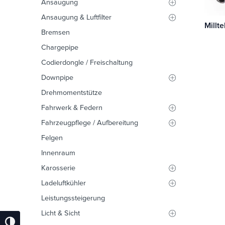
Ansaugung
Ansaugung & Luftfilter
Bremsen
Chargepipe
Codierdongle / Freischaltung
Downpipe
Drehmomentstütze
Fahrwerk & Federn
Fahrzeugpflege / Aufbereitung
Felgen
Innenraum
Karosserie
Ladeluftkühler
Leistungssteigerung
Licht & Sicht
Umschalten Auf Hohe Kontraste