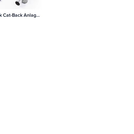
Milltek Cat-Back Anlage Mitsubishi Lancer Evolution 7 / VII und Evo 8 / VIII 2.0 Turbo Mit TÜV / ECE Zulassung!