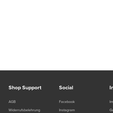
Shop Support
Social
I
AGB
Facebook
I
Widerrufsbelehrung
Instagram
G