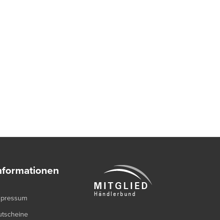
nformationen
mpressum
utscheine