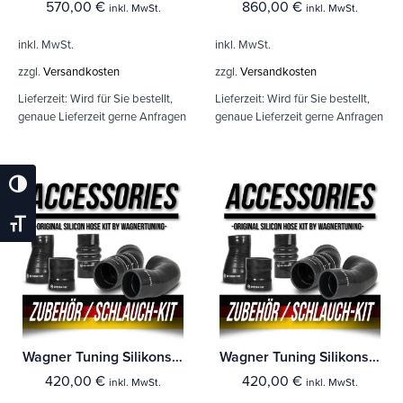
570,00
€
860,00
€
inkl. MwSt.
inkl. MwSt.
inkl. MwSt.
inkl. MwSt.
zzgl.
Versandkosten
zzgl.
Versandkosten
Lieferzeit:
Wird für Sie bestellt,
Lieferzeit:
Wird für Sie bestellt,
genaue Lieferzeit gerne Anfragen
genaue Lieferzeit gerne Anfragen
Umschalten Auf Hohe Kontraste
Schrift Vergrößern
Wagner Tuning Silikonschlauch Kit Audi A6 C7 3,0BiTDI
Wagner Tuning Silikonschlauch Kit Audi A6 C7 3,0BiTDI
420,00
€
420,00
€
inkl. MwSt.
inkl. MwSt.