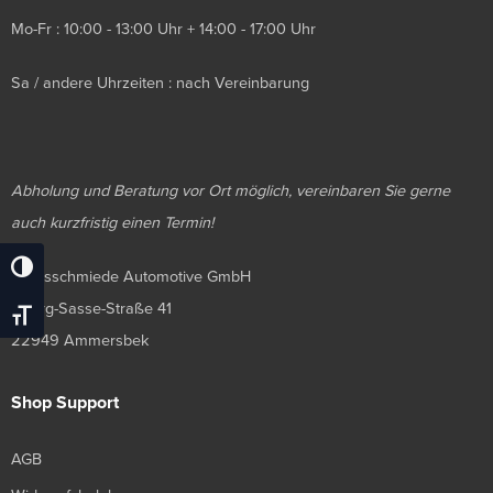
Mo-Fr : 10:00 - 13:00 Uhr + 14:00 - 17:00 Uhr
Sa / andere Uhrzeiten : nach Vereinbarung
Abholung und Beratung vor Ort möglich, vereinbaren Sie gerne
auch kurzfristig einen Termin!
Umschalten Auf Hohe Kontraste
Luxusschmiede Automotive GmbH
Georg-Sasse-Straße 41
Schrift Vergrößern
22949 Ammersbek
Shop Support
AGB