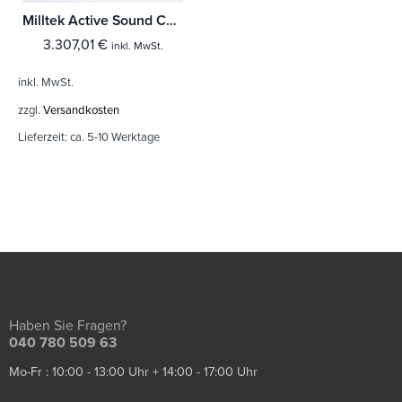
Milltek Active Sound Control Jaguar I-PACE All Variants
3.307,01
€
inkl. MwSt.
inkl. MwSt.
zzgl.
Versandkosten
Lieferzeit:
ca. 5-10 Werktage
Haben Sie Fragen?
040 780 509 63
Mo-Fr : 10:00 - 13:00 Uhr + 14:00 - 17:00 Uhr