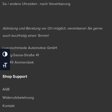
Sa / andere Uhrzeiten : nach Vereinbarung
Abholung und Beratung vor Ort möglich, vereinbaren Sie gerne
auch kurzfristig einen Termin!
Luxusschmiede Automotive GmbH
Georg-Sasse-Straße 41
Umschalten Auf Hohe Kontraste
22949 Ammersbek
Schrift Vergrößern
Shop Support
AGB
Widerrufsbelehrung
Kontakt