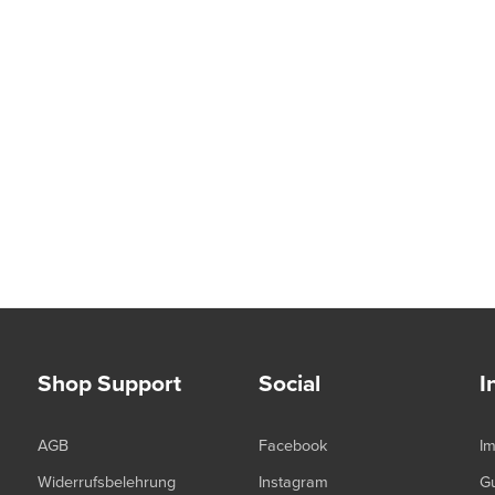
Shop Support
Social
I
AGB
Facebook
I
Widerrufsbelehrung
Instagram
G