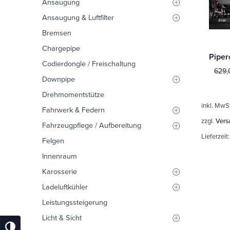
Ansaugung
Ansaugung & Luftfilter
Bremsen
Chargepipe
Codierdongle / Freischaltung
629
Downpipe
Drehmomentstütze
inkl. MwS
Fahrwerk & Federn
zzgl.
Vers
Fahrzeugpflege / Aufbereitung
Lieferzeit
Felgen
Innenraum
Karosserie
Ladeluftkühler
Leistungssteigerung
Licht & Sicht
Umschalten Auf Hohe Kontraste