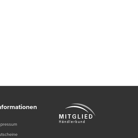
nformationen
mpressum
utscheine