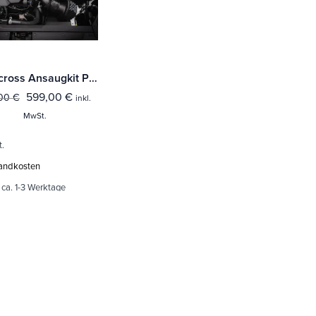
Pipercross Ansaugkit PK424DRY– Generation 4 passend für den Hyundai i30N (PDE)
599,00
€
,00
€
inkl.
MwSt.
t.
andkosten
:
ca. 1-3 Werktage