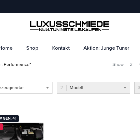
Home
Shop
Kontakt
Aktion: Junge Tuner
n; Performance“
Show
3
rzeugmarke
Modell
 GEN. 4!