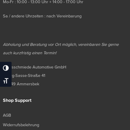
Mo-Fr : 10:00 - 13:00 Uhr + 14:00 - 17:00 Uhr
Sa / andere Uhrzeiten : nach Vereinbarung
Abholung und Beratung vor Ort möglich, vereinbaren Sie gerne
auch kurzfristig einen Termin!
Luxusschmiede Automotive GmbH
Umschalten Auf Hohe Kontraste
Georg-Sasse-Straße 41
Schrift Vergrößern
22949 Ammersbek
Shop Support
AGB
Widerrufsbelehrung