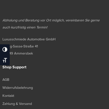
Abholung und Beratung vor Ort möglich, vereinbaren Sie gerne
auch kurzfristig einen Termin!
Luxusschmiede Automotive GmbH
Georg-Sasse-Straße 41
Umschalten Auf Hohe Kontraste
22949 Ammersbek
Schrift Vergrößern
Shop Support
AGB
Widerrufsbelehrung
Kontakt
Zahlung & Versand