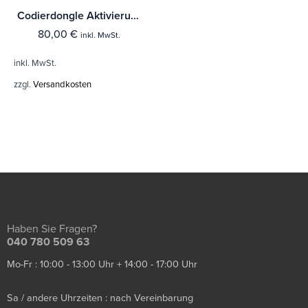
Codierdongle Aktivierung Zusatzinstrumente / Drehzahlmesser für Smart 453
80,00
€
inkl. MwSt.
inkl. MwSt.
zzgl.
Versandkosten
Haben Sie Fragen?
040 780 509 63
Mo-Fr : 10:00 - 13:00 Uhr + 14:00 - 17:00 Uhr
Sa / andere Uhrzeiten : nach Vereinbarung