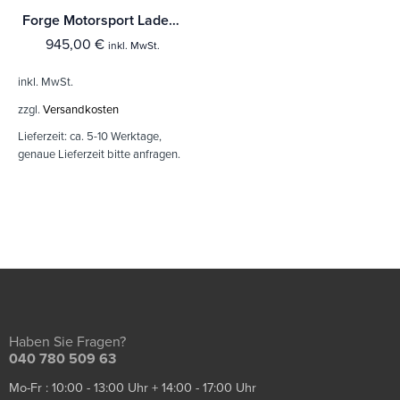
Forge Motorsport Ladeluftkühler Hynundai i30N inkl. Performance
945,00
€
inkl. MwSt.
inkl. MwSt.
zzgl.
Versandkosten
Lieferzeit:
ca. 5-10 Werktage,
genaue Lieferzeit bitte anfragen.
Haben Sie Fragen?
040 780 509 63
Mo-Fr : 10:00 - 13:00 Uhr + 14:00 - 17:00 Uhr