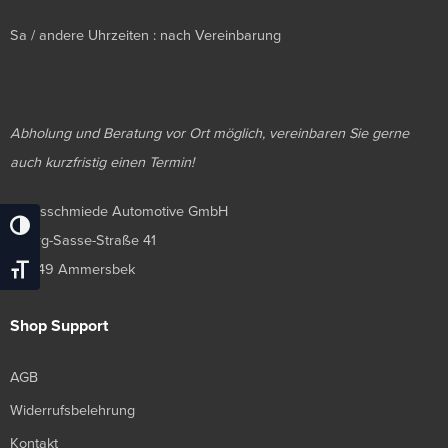
Sa / andere Uhrzeiten : nach Vereinbarung
Abholung und Beratung vor Ort möglich, vereinbaren Sie gerne
auch kurzfristig einen Termin!
Luxusschmiede Automotive GmbH
Umschalten Auf Hohe Kontraste
Georg-Sasse-Straße 41
22949 Ammersbek
Schrift Vergrößern
Shop Support
AGB
Widerrufsbelehrung
Kontakt