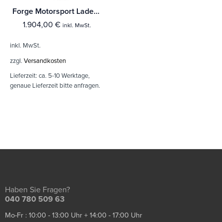
Forge Motorsport Ladeluftkühler (wassergekühlt) BMW M3/M4 F80/F82/F83
1.904,00
€
inkl. MwSt.
inkl. MwSt.
zzgl.
Versandkosten
Lieferzeit:
ca. 5-10 Werktage,
genaue Lieferzeit bitte anfragen.
Haben Sie Fragen?
040 780 509 63
Mo-Fr : 10:00 - 13:00 Uhr + 14:00 - 17:00 Uhr