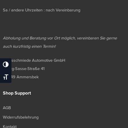
Sa / andere Uhrzeiten : nach Vereinbarung
Abholung und Beratung vor Ort möglich, vereinbaren Sie gerne
auch kurzfristig einen Termin!
Luxusschmiede Automotive GmbH
Umschalten Auf Hohe Kontraste
Georg-Sasse-Straße 41
22949 Ammersbek
Schrift Vergrößern
Shop Support
AGB
Widerrufsbelehrung
Kontakt