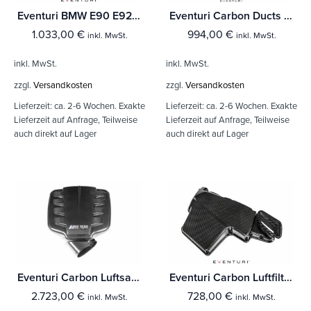
Eventuri BMW E90 E92 E93 M3 Ansaugsystem - Carbon
Eventuri Carbon Ducts Luftleitung für BMW E9X M3
1.033,00
€
994,00
€
inkl. MwSt.
inkl. MwSt.
inkl. MwSt.
inkl. MwSt.
zzgl.
Versandkosten
zzgl.
Versandkosten
Lieferzeit:
ca. 2-6 Wochen. Exakte
Lieferzeit:
ca. 2-6 Wochen. Exakte
Lieferzeit auf Anfrage, Teilweise
Lieferzeit auf Anfrage, Teilweise
auch direkt auf Lager
auch direkt auf Lager
Eventuri Carbon Luftsammler für BMW E90 E92 E93 M3-Carbon-schwarz
Eventuri Carbon Luftfilterabdeckung für BMW E90 E92 E93 M3 - carbon matt
2.723,00
€
728,00
€
inkl. MwSt.
inkl. MwSt.