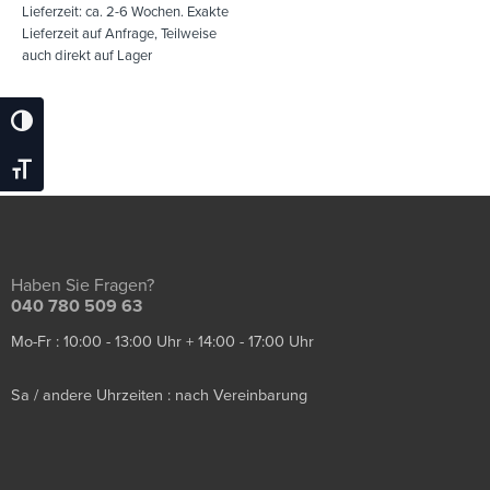
Lieferzeit:
ca. 2-6 Wochen. Exakte
Lieferzeit auf Anfrage, Teilweise
auch direkt auf Lager
Umschalten Auf Hohe Kontraste
Schrift Vergrößern
Haben Sie Fragen?
040 780 509 63
Mo-Fr : 10:00 - 13:00 Uhr + 14:00 - 17:00 Uhr
Sa / andere Uhrzeiten : nach Vereinbarung