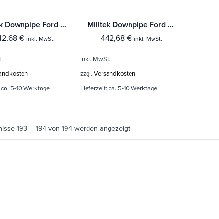
Milltek Downpipe Ford Puma ST 1.5 EcoBoost (OPF/GPF Equipped)
Milltek Downpipe Ford Fiesta Mk8 & Mk8.5 ST 1.5 EcoBoost 200PS (Ab Baujahr Sept 2020 Modelle)
42,68
€
442,68
€
inkl. MwSt.
inkl. MwSt.
t.
inkl. MwSt.
andkosten
zzgl.
Versandkosten
:
ca. 5-10 Werktage
Lieferzeit:
ca. 5-10 Werktage
nisse 193 – 194 von 194 werden angezeigt