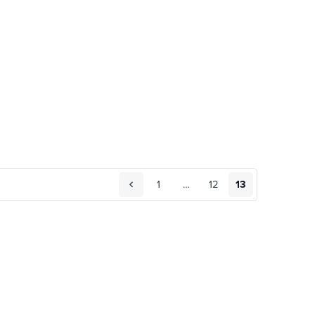
1
…
12
13