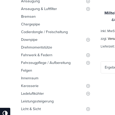
Ansaugung
Ansaugung & Luftfilter
Bremsen
4
Chargepipe
inkl. MwS
Codierdongle / Freischaltung
zzgl.
Vers
Downpipe
Lieferzeit
Drehmomentstütze
Fahrwerk & Federn
Fahrzeugpflege / Aufbereitung
Ergeb
Felgen
Innenraum
Karosserie
Ladeluftkühler
Leistungssteigerung
Licht & Sicht
Umschalten Auf Hohe Kontraste