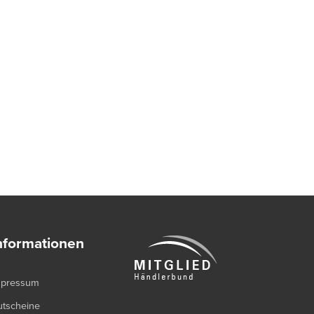
nformationen
mpressum
utscheine