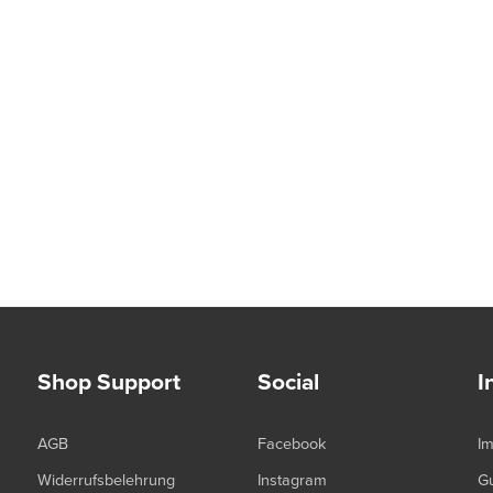
Shop Support
Social
I
AGB
Facebook
I
Widerrufsbelehrung
Instagram
G