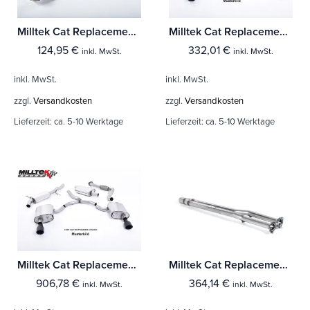
Milltek Cat Replacement Pipe Ford Fiesta Mk6 ST 150
Milltek Cat Replacement Pipe Volkswagen Polo GTi 1.8T
124,95
€
332,01
€
inkl. MwSt.
inkl. MwSt.
inkl. MwSt.
inkl. MwSt.
zzgl.
Versandkosten
zzgl.
Versandkosten
Lieferzeit:
ca. 5-10 Werktage
Lieferzeit:
ca. 5-10 Werktage
Milltek Cat Replacement Pipe Volkswagen Golf MK5 R32 3.2 V6
Milltek Cat Replacement Pipe Volkswagen Golf Mk4 R32 3.2 V6 4WD
906,78
€
364,14
€
inkl. MwSt.
inkl. MwSt.