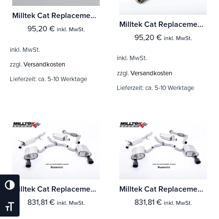
Milltek Cat Replacement Pipe Renault Clio 200 (inc. Cup)
Milltek Cat Replacement Pipe Renault Clio 197 2.0 16v
95,20
€
inkl. MwSt.
95,20
€
inkl. MwSt.
inkl. MwSt.
inkl. MwSt.
zzgl.
Versandkosten
zzgl.
Versandkosten
Lieferzeit:
ca. 5-10 Werktage
Lieferzeit:
ca. 5-10 Werktage
Umschalten Auf Hohe Kontraste
Milltek Cat Replacement Pipe Audi S5 3.0 V6 Turbo Sportback B9 (Modelle mit Sport Diff & ohne Domstrebe)
Milltek Cat Replacement Pipe Audi S5 3.0 V6 Turbo Sportback B9 (Nur Modelle ohne Sport Diff)
831,81
€
831,81
€
inkl. MwSt.
inkl. MwSt.
Schrift Vergrößern