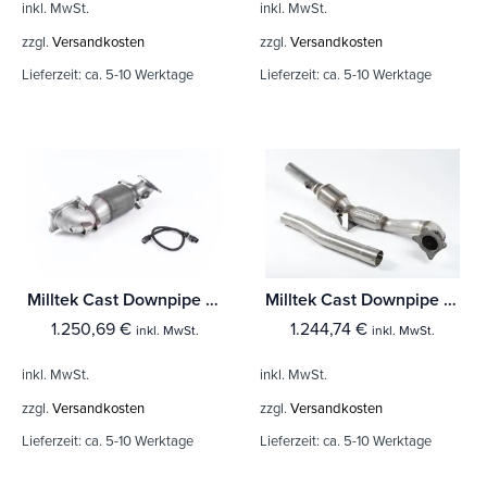
inkl. MwSt.
inkl. MwSt.
zzgl.
Versandkosten
zzgl.
Versandkosten
Lieferzeit:
ca. 5-10 Werktage
Lieferzeit:
ca. 5-10 Werktage
Milltek Cast Downpipe with HJS High Flow Sports Cat Honda Civic Type R FK2 Turbocharged 2.0 litre i-VTEC (Nur Linkslenker)
Milltek Cast Downpipe with HJS High Flow Sports Cat Audi TT Mk2 TTS quattro
1.250,69
€
1.244,74
€
inkl. MwSt.
inkl. MwSt.
inkl. MwSt.
inkl. MwSt.
zzgl.
Versandkosten
zzgl.
Versandkosten
Lieferzeit:
ca. 5-10 Werktage
Lieferzeit:
ca. 5-10 Werktage