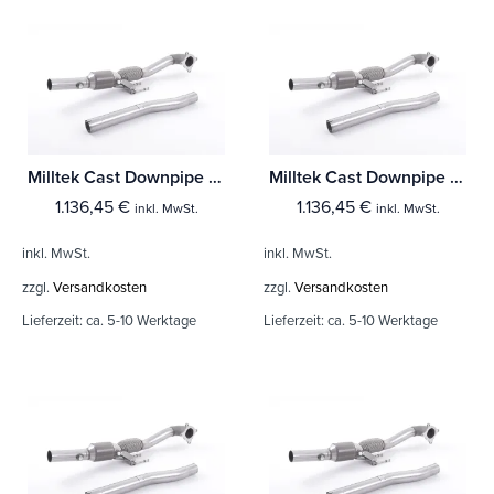
Milltek Cast Downpipe with HJS High Flow Sports Cat Skoda Octavia vRS 2.0 TSI
Milltek Cast Downpipe with HJS High Flow Sports Cat Seat Leon FR 2.0 T FSI 200-211PS
1.136,45
€
1.136,45
€
inkl. MwSt.
inkl. MwSt.
inkl. MwSt.
inkl. MwSt.
zzgl.
Versandkosten
zzgl.
Versandkosten
Lieferzeit:
ca. 5-10 Werktage
Lieferzeit:
ca. 5-10 Werktage