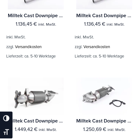
Milltek Cast Downpipe with HJS High Flow Sports Cat Seat Leon Cupra K1
Milltek Cast Downpipe with HJS High Flow Sports Cat Seat Leon Cupra 2.0T FSI 240PS
1.136,45
€
1.136,45
€
inkl. MwSt.
inkl. MwSt.
inkl. MwSt.
inkl. MwSt.
zzgl.
Versandkosten
zzgl.
Versandkosten
Lieferzeit:
ca. 5-10 Werktage
Lieferzeit:
ca. 5-10 Werktage
Umschalten Auf Hohe Kontraste
Milltek Cast Downpipe with HJS High Flow Sports Cat Honda Civic Type R FK8 2.0 i-VTEC (Both OPF/GPF & Ohne OPF/GPF Modelle)
Milltek Cast Downpipe with HJS High Flow Sports Cat Honda Civic Type R FK2 Turbocharged 2.0 litre i-VTEC (Nur Rechtslenker)
1.449,42
€
1.250,69
€
inkl. MwSt.
inkl. MwSt.
Schrift Vergrößern