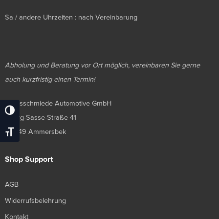
Sa / andere Uhrzeiten : nach Vereinbarung
Abholung und Beratung vor Ort möglich, vereinbaren Sie gerne
auch kurzfristig einen Termin!
Luxusschmiede Automotive GmbH
Umschalten Auf Hohe Kontraste
Georg-Sasse-Straße 41
22949 Ammersbek
Schrift Vergrößern
Shop Support
AGB
Widerrufsbelehrung
Kontakt