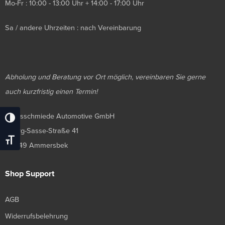
Mo-Fr : 10:00 - 13:00 Uhr + 14:00 - 17:00 Uhr
Sa / andere Uhrzeiten : nach Vereinbarung
Abholung und Beratung vor Ort möglich, vereinbaren Sie gerne
auch kurzfristig einen Termin!
Luxusschmiede Automotive GmbH
Umschalten Auf Hohe Kontraste
Georg-Sasse-Straße 41
Schrift Vergrößern
22949 Ammersbek
Shop Support
AGB
Widerrufsbelehrung