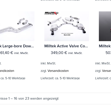
Milltek Large-bore Downpipe und De-cat BMW 4 Series F82/83 M4 Coupe/Convertible & M4 Competition Coupé (Ohne-OPF)
Milltek Active Valve Control BMW 4 Series F82/83 M4 Coupe/Convertible & M4 Competition Coupé (Ohne-OPF)
261,40
€
349,00
€
50
inkl. MwSt.
inkl. MwSt.
t.
inkl. MwSt.
inkl. MwSt.
andkosten
zzgl.
Versandkosten
zzgl.
Versa
:
ca. 5-10 Werktage
Lieferzeit:
ca. 5-10 Werktage
Lieferzeit:
c
nisse 1 – 16 von 23 werden angezeigt