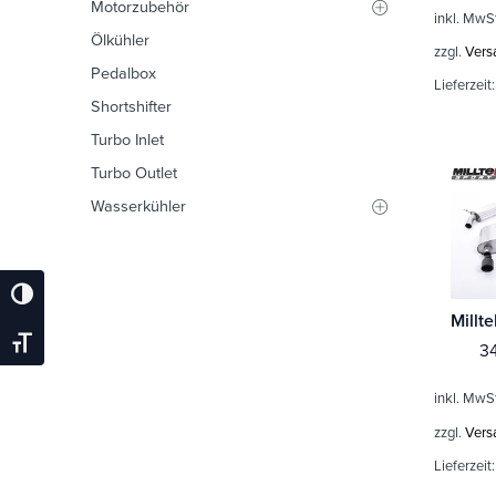
Motorzubehör
inkl. MwS
Ölkühler
zzgl.
Vers
Pedalbox
Lieferzeit
Shortshifter
Turbo Inlet
Turbo Outlet
Wasserkühler
Umschalten Auf Hohe Kontraste
Schrift Vergrößern
3
inkl. MwS
zzgl.
Vers
Lieferzeit