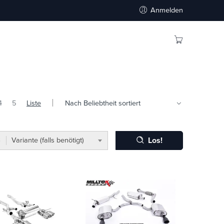
Anmelden
4
5
Liste
Los!
Variante (falls benötigt)