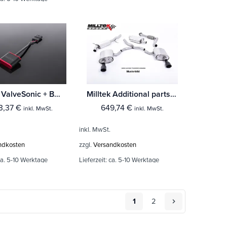
Milltek ValveSonic + BMW 4 Series F82/83 M4 Coupe/Convertible & M4 Competition Coupé (Ohne-OPF)
Milltek Additional parts BMW 4 Series F82/83 M4 Coupe/Convertible & M4 Competition Coupé (Ohne-OPF)
3,37
€
649,74
€
inkl. MwSt.
inkl. MwSt.
inkl. MwSt.
ndkosten
zzgl.
Versandkosten
a. 5-10 Werktage
Lieferzeit:
ca. 5-10 Werktage
1
2