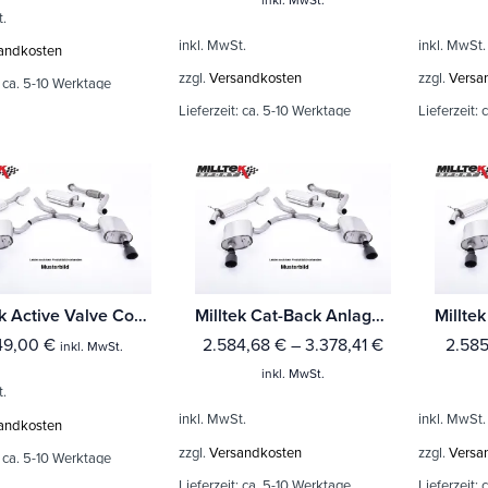
t.
inkl. MwSt.
inkl. MwSt.
andkosten
zzgl.
Versandkosten
zzgl.
Versa
:
ca. 5-10 Werktage
Lieferzeit:
ca. 5-10 Werktage
Lieferzeit:
c
Milltek Active Valve Control BMW 4 Series F82/83 M4 Coupe/Convertible M4 Competition & M4 CS Coupé (ohne OPF
Milltek Cat-Back Anlage BMW 4 Series F82/83 M4 Coupe/Convertible & M4 Competition Coupé (Ohne-OPF)
49,00
€
2.584,68
€
–
3.378,41
€
2.58
inkl. MwSt.
inkl. MwSt.
t.
inkl. MwSt.
inkl. MwSt.
andkosten
zzgl.
Versandkosten
zzgl.
Versa
:
ca. 5-10 Werktage
Lieferzeit:
ca. 5-10 Werktage
Lieferzeit:
c