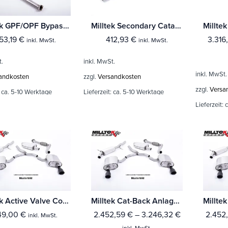
Milltek GPF/OPF Bypass BMW 4 Series G82 M4 & M4 Competition S58 3.0 Turbo (Fahrzeuge mit OPF)
Milltek Secondary Catalyst Bypass BMW 4 Series F82/83 M4 Coupe/Convertible & M4 Competition Coupé (Ohne-OPF)
53,19
€
412,93
€
3.316
inkl. MwSt.
inkl. MwSt.
t.
inkl. MwSt.
inkl. MwSt.
andkosten
zzgl.
Versandkosten
zzgl.
Versa
:
ca. 5-10 Werktage
Lieferzeit:
ca. 5-10 Werktage
Lieferzeit:
c
Milltek Active Valve Control BMW 4 Series G82 M4 & M4 Competition S58 3.0 Turbo (Fahrzeuge mit OPF)
Milltek Cat-Back Anlage BMW 4 Series F82/83 M4 Coupe/Convertible M4 Competition & M4 CS Coupé (ohne OPF Mit TÜV / ECE Zulassung!
49,00
€
2.452,59
€
–
3.246,32
€
2.452
inkl. MwSt.
inkl. MwSt.