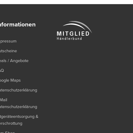
nformationen
mpressum
utscheine
als / Angebote
AQ
oogle Maps
tenschutzerklärung
Mail
tenschutzerklärung
tgeräteentsorgung &
rschrottung