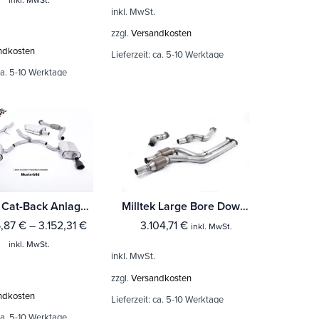
inkl. MwSt.
zzgl.
Versandkosten
ndkosten
Lieferzeit:
ca. 5-10 Werktage
a. 5-10 Werktage
Milltek Cat-Back Anlage BMW 4 Series F82/83 M4 Coupe/Convertible & M4 Competition Coupé (Ohne-OPF) Mit TÜV / ECE Zulassung!
Milltek Large Bore Downpipes und Hi-Flow Sports Cats BMW 4 Series F82/83 M4 Coupe/Convertible & M4 Competition Coupé (Ohne-OPF)
5,87
€
–
3.152,31
€
3.104,71
€
inkl. MwSt.
inkl. MwSt.
inkl. MwSt.
zzgl.
Versandkosten
ndkosten
Lieferzeit:
ca. 5-10 Werktage
a. 5-10 Werktage