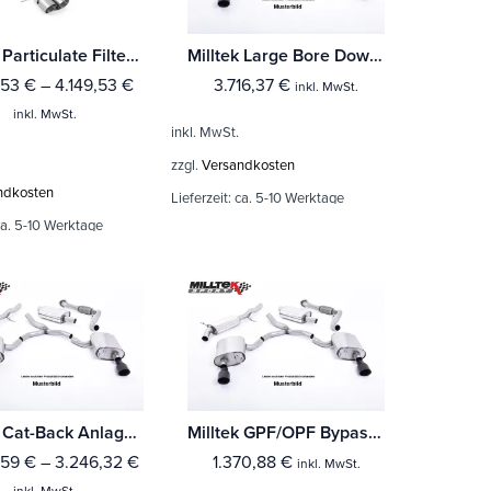
Milltek Particulate Filter-back BMW 4 Series G82 M4 & M4 Competition S58 3.0 Turbo (Fahrzeuge mit OPF) Mit TÜV / ECE Zulassung!
Milltek Large Bore Downpipe und Hi-Flow Sports Cat BMW 4 Series G82 M4 & M4 Competition S58 3.0 Turbo (Fahrzeuge mit OPF)
,53
€
–
4.149,53
€
3.716,37
€
inkl. MwSt.
inkl. MwSt.
inkl. MwSt.
zzgl.
Versandkosten
ndkosten
Lieferzeit:
ca. 5-10 Werktage
a. 5-10 Werktage
Milltek Cat-Back Anlage BMW 4 Series F82/83 M4 Coupe/Convertible M4 Competition & M4 CS Coupé (ohne OPF
Milltek GPF/OPF Bypass BMW 4 Series F82/83 M4 Coupe/Convertible M4 Competition & M4 CS Coupé (ohne OPF
,59
€
–
3.246,32
€
1.370,88
€
inkl. MwSt.
inkl. MwSt.