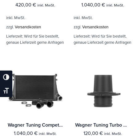
420,00
€
1.040,00
€
inkl. MwSt.
inkl. MwSt.
inkl. MwSt.
inkl. MwSt.
zzgl.
Versandkosten
zzgl.
Versandkosten
Lieferzeit:
Wird für Sie bestellt,
Lieferzeit:
Wird für Sie bestellt,
genaue Lieferzeit gerne Anfragen
genaue Lieferzeit gerne Anfragen
Umschalten Auf Hohe Kontraste
Schrift Vergrößern
Wagner Tuning Competition Ladeluftkühler Kit VAG 1,8-2,0TSI Motoren EA888 Gen.3
Wagner Tuning Turbo Outlet für VAG 1.8/2.0 TSI Motoren EA888 Gen.3
1.040,00
€
120,00
€
inkl. MwSt.
inkl. MwSt.