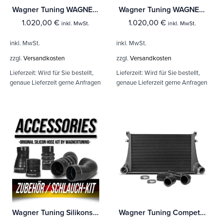
Wagner Tuning WAGNER Downpipe für VAG 1,8-2,0TSI (Frontantrieb)
Wagner Tuning WAGNER Downpipe für VAG 1,8-2,0TSI (Frontantrieb)
1.020,00
€
1.020,00
€
inkl. MwSt.
inkl. MwSt.
inkl. MwSt.
inkl. MwSt.
zzgl.
Versandkosten
zzgl.
Versandkosten
Lieferzeit:
Wird für Sie bestellt,
Lieferzeit:
Wird für Sie bestellt,
genaue Lieferzeit gerne Anfragen
genaue Lieferzeit gerne Anfragen
Wagner Tuning Silikonschlauch Kit VAG 1,8-2,0TSI
Wagner Tuning Competition Ladeluftkühler Kit VAG 1,8-2,0TSI Motoren EA888 Gen.3