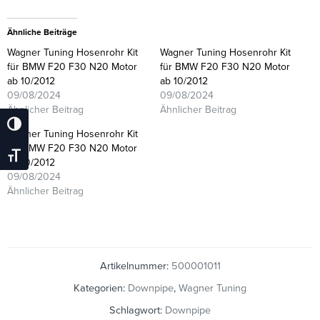
Ähnliche Beiträge
Wagner Tuning Hosenrohr Kit
Wagner Tuning Hosenrohr Kit
für BMW F20 F30 N20 Motor
für BMW F20 F30 N20 Motor
ab 10/2012
ab 10/2012
09/08/2024
09/08/2024
Ähnlicher Beitrag
Ähnlicher Beitrag
Umschalten Auf Hohe Kontraste
Wagner Tuning Hosenrohr Kit
für BMW F20 F30 N20 Motor
Schrift Vergrößern
ab 10/2012
09/08/2024
Ähnlicher Beitrag
Artikelnummer:
500001011
Kategorien:
Downpipe
,
Wagner Tuning
Schlagwort:
Downpipe