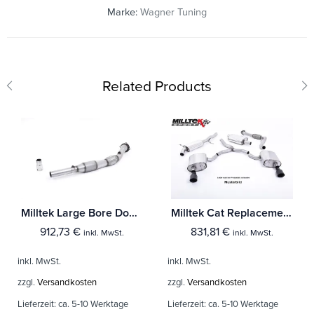
Marke:
Wagner Tuning
Related Products
Milltek Large Bore Downpipe und Hi-Flow Sports Cat Audi A3 1.8T 2WD 3 & 5-Türer
Milltek Cat Replacement Pipe Audi A6 55 TFSI (3.0 V6 Turbo) C8
912,73
€
831,81
€
inkl. MwSt.
inkl. MwSt.
inkl. MwSt.
inkl. MwSt.
zzgl.
Versandkosten
zzgl.
Versandkosten
Lieferzeit:
ca. 5-10 Werktage
Lieferzeit:
ca. 5-10 Werktage