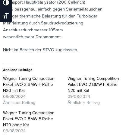
Rennsport Hauptkatalysator (200 Cell/inch)
Umschalten Auf Hohe Kontraste
100% passgenau, einfach gegen Serienteil tauschen
weniger thermische Belastung für den Turbolader
Schrift Vergrößern
Mehrleistung durch Staudruckreduzierung
Anschlussdurchmesser 105mm
wesentlich mehr Drehmoment
Nicht im Bereich der STVO zugelassen.
Ähnliche Beiträge
Wagner Tuning Competition
Wagner Tuning Competition
Paket EVO 2 BMW F-Reihe
Paket EVO 2 BMW F-Reihe
N20 mit Kat
N20 mit Kat
09/08/2024
09/08/2024
Ähnlicher Beitrag
Ähnlicher Beitrag
Wagner Tuning Competition
Paket EVO 2 BMW F-Reihe
N20 ohne Kat
09/08/2024