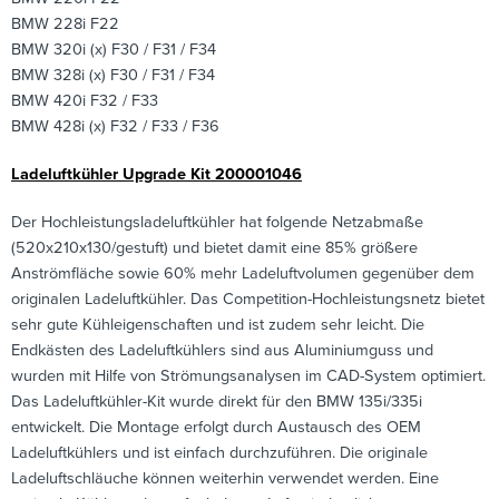
BMW 228i F22
BMW 320i (x) F30 / F31 / F34
BMW 328i (x) F30 / F31 / F34
BMW 420i F32 / F33
BMW 428i (x) F32 / F33 / F36
Ladeluftkühler Upgrade Kit 200001046
Der Hochleistungsladeluftkühler hat folgende Netzabmaße
(520x210x130/gestuft) und bietet damit eine 85% größere
Anströmfläche sowie 60% mehr Ladeluftvolumen gegenüber dem
originalen Ladeluftkühler. Das Competition-Hochleistungsnetz bietet
sehr gute Kühleigenschaften und ist zudem sehr leicht. Die
Endkästen des Ladeluftkühlers sind aus Aluminiumguss und
wurden mit Hilfe von Strömungsanalysen im CAD-System optimiert.
Das Ladeluftkühler-Kit wurde direkt für den BMW 135i/335i
entwickelt. Die Montage erfolgt durch Austausch des OEM
Ladeluftkühlers und ist einfach durchzuführen. Die originale
Ladeluftschläuche können weiterhin verwendet werden. Eine