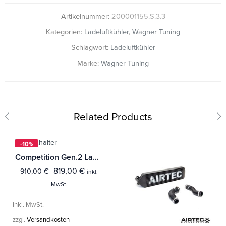
Artikelnummer:
200001155.S.3.3
Kategorien:
Ladeluftkühler
,
Wagner Tuning
Schlagwort:
Ladeluftkühler
Marke:
Wagner Tuning
Related Products
-10%
Competition Gen.2 Ladeluftkühler Kit Hyundai I30 N 2.0 T-GDI (Facelift)
819,00
€
910,00
€
inkl.
MwSt.
inkl. MwSt.
zzgl.
Versandkosten