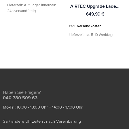
Lieferzeit:
Auf Lager, innerhalb
AIRTEC Upgrade Ladeluftkühler für Toyota Yaris GR
24h versandfertig
649,99
€
zzgl.
Versandkosten
Lieferzeit:
ca. 5-10 Werktage
Haben Sie Fragen?
040 780 509 63
Mo-Fr : 10:00 - 13:00 Uhr + 14:00 - 17:00 Uhr
Sa / andere Uhrzeiten : nach Vereinbarung