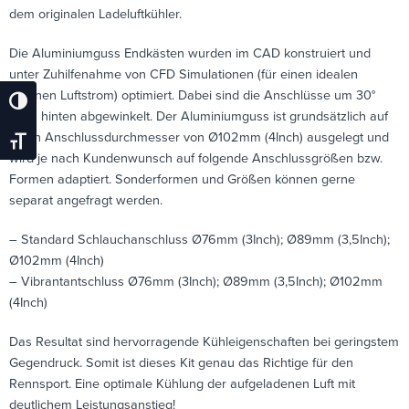
dem originalen Ladeluftkühler.
Die Aluminiumguss Endkästen wurden im CAD konstruiert und
unter Zuhilfenahme von CFD Simulationen (für einen idealen
internen Luftstrom) optimiert. Dabei sind die Anschlüsse um 30°
Umschalten Auf Hohe Kontraste
nach hinten abgewinkelt. Der Aluminiumguss ist grundsätzlich auf
einen Anschlussdurchmesser von Ø102mm (4Inch) ausgelegt und
Schrift Vergrößern
wird je nach Kundenwunsch auf folgende Anschlussgrößen bzw.
Formen adaptiert. Sonderformen und Größen können gerne
separat angefragt werden.
– Standard Schlauchanschluss Ø76mm (3Inch); Ø89mm (3,5Inch);
Ø102mm (4Inch)
– Vibrantantschluss Ø76mm (3Inch); Ø89mm (3,5Inch); Ø102mm
(4Inch)
Das Resultat sind hervorragende Kühleigenschaften bei geringstem
Gegendruck. Somit ist dieses Kit genau das Richtige für den
Rennsport. Eine optimale Kühlung der aufgeladenen Luft mit
deutlichem Leistungsanstieg!