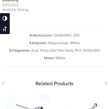
Zulassung!
22/11/2022
Ähnlicher Beitrag
Umschalten Auf Hohe Kontraste
Schrift Vergrößern
Artikelnummer:
SSXAU967_300
Kategorien:
Abgasanlage
,
Milltek
Schlagwörter:
Audi
,
Particulate Filter-back
,
RS3
,
SSXAU967
Marke:
Milltek
Related Products