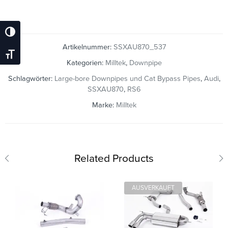
Umschalten Auf Hohe Kontraste
Artikelnummer:
SSXAU870_537
Schrift Vergrößern
Kategorien:
Milltek
,
Downpipe
Schlagwörter:
Large-bore Downpipes und Cat Bypass Pipes
,
Audi
,
SSXAU870
,
RS6
Marke:
Milltek
Related Products
AUSVERKAUFT