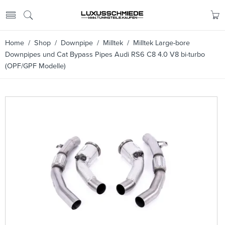
Home
/
Shop
/
Downpipe
/
Milltek
/ Milltek Large-bore
Downpipes und Cat Bypass Pipes Audi RS6 C8 4.0 V8 bi-turbo
(OPF/GPF Modelle)