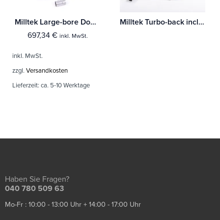
Milltek Large-bore Downpipe und De-cat Audi A1 40TFSI 5-Türer 2.0 (200PS) mit OPF/GPF
Milltek Turbo-back including Hi-Flow Sports Cat Audi A3 1.8 TSI 2WD 3-Türer
697,34
€
inkl. MwSt.
inkl. MwSt.
zzgl.
Versandkosten
Lieferzeit:
ca. 5-10 Werktage
Haben Sie Fragen?
040 780 509 63
Mo-Fr : 10:00 - 13:00 Uhr + 14:00 - 17:00 Uhr