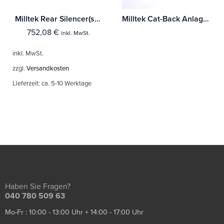
Milltek Rear Silencer(s) Porsche 911 997.2 3.6 & 3.8 (C2 / C4 / S / GTS)
Milltek Cat-Back Anlage Porsche Cayenne 958 Turbo 4.8 V8 (Pre-Facelift) Mit TÜV / ECE Zulassung!
752,08
€
inkl. MwSt.
inkl. MwSt.
zzgl.
Versandkosten
Lieferzeit:
ca. 5-10 Werktage
Haben Sie Fragen?
040 780 509 63
Mo-Fr : 10:00 - 13:00 Uhr + 14:00 - 17:00 Uhr