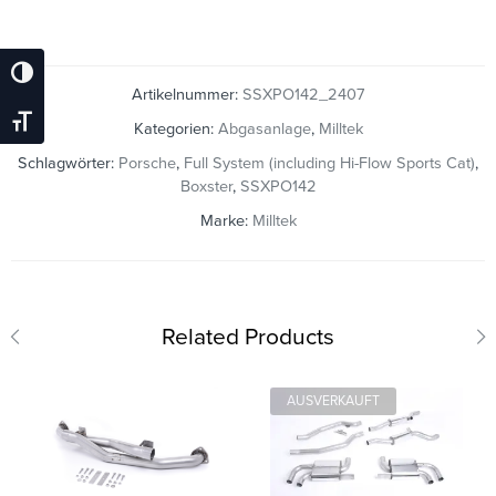
Umschalten Auf Hohe Kontraste
Artikelnummer:
SSXPO142_2407
Schrift Vergrößern
Kategorien:
Abgasanlage
,
Milltek
Schlagwörter:
Porsche
,
Full System (including Hi-Flow Sports Cat)
,
Boxster
,
SSXPO142
Marke:
Milltek
Related Products
AUSVERKAUFT