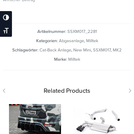
Umschalten Auf Hohe Kontraste
Artikelnummer:
SSXM017_2281
Schrift Vergrößern
Kategorien:
Abgasanlage
,
Milltek
Schlagwörter:
Cat-Back Anlage
,
New Mini
,
SSXM017
,
MK2
Marke:
Milltek
Related Products