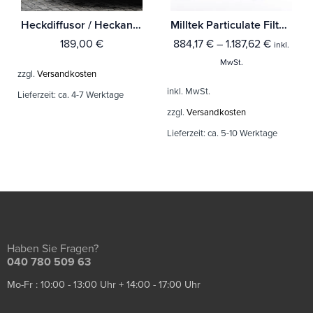
Heckdiffusor / Heckansatz für Ford Focus 2 RS DA3 Bj: 2009-2010
Milltek Particulate Filter-back Audi A3 2.0 TDI 170PS 2WD 3-Türer DPF
189,00
€
884,17
€
–
1.187,62
€
inkl.
MwSt.
zzgl.
Versandkosten
inkl. MwSt.
Lieferzeit:
ca. 4-7 Werktage
zzgl.
Versandkosten
Lieferzeit:
ca. 5-10 Werktage
Haben Sie Fragen?
040 780 509 63
Mo-Fr : 10:00 - 13:00 Uhr + 14:00 - 17:00 Uhr