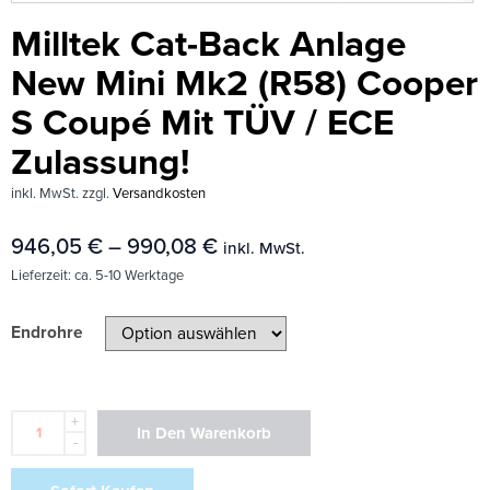
Milltek Cat-Back Anlage
New Mini Mk2 (R58) Cooper
S Coupé Mit TÜV / ECE
Zulassung!
inkl. MwSt.
zzgl.
Versandkosten
946,05
€
–
990,08
€
inkl. MwSt.
Lieferzeit:
ca. 5-10 Werktage
Endrohre
+
In Den Warenkorb
-